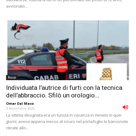
avvicinato...
Rosà
Individuata l’autrice di furti con la tecnica
dell’abbraccio. Sfilò un orologio...
Omar Dal Maso
-
9 Novembre 2020
La vittima designata era un turista in vacanza in Veneto in quei
giorni: aveva appena messo al sicuro nel portafoglio le banconote
ritirate allo...