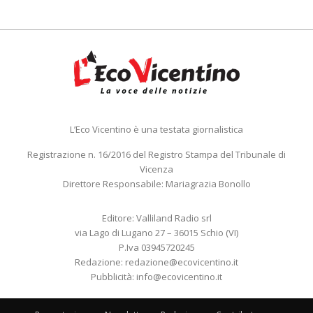
L’Eco Vicentino è una testata giornalistica
Registrazione n. 16/2016 del Registro Stampa del Tribunale di
Vicenza
Direttore Responsabile: Mariagrazia Bonollo
Editore: Valliland Radio srl
via Lago di Lugano 27 – 36015 Schio (VI)
P.Iva 03945720245
Redazione:
redazione@ecovicentino.it
Pubblicità:
info@ecovicentino.it