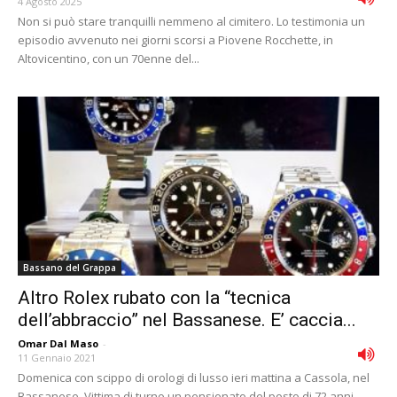
4 Agosto 2025
Non si può stare tranquilli nemmeno al cimitero. Lo testimonia un
episodio avvenuto nei giorni scorsi a Piovene Rocchette, in
Altovicentino, con un 70enne del...
Bassano del Grappa
Altro Rolex rubato con la “tecnica
dell’abbraccio” nel Bassanese. E’ caccia...
Omar Dal Maso
-
11 Gennaio 2021
Domenica con scippo di orologi di lusso ieri mattina a Cassola, nel
Bassanese. Vittima di turno un pensionato del posto di 72 anni,