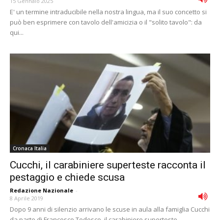
15 Gennaio 2025
E' un termine intraducibile nella nostra lingua, ma il suo concetto si
può ben esprimere con tavolo dell'amicizia o il "solito tavolo": da
qui...
Cronaca Italia
Cucchi, il carabiniere superteste racconta il
pestaggio e chiede scusa
Redazione Nazionale
-
8 Aprile 2019
Dopo 9 anni di silenzio arrivano le scuse in aula alla famiglia Cucchi
da parte di Francesco Tedesco, il carabiniere superteste