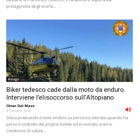
protagonista degli eventi...
Asiago
Biker tedesco cade dalla moto da enduro.
Interviene l’elisoccorso sull’Altopiano
Omar Dal Maso
-
4 Ottobre 2018
Stava praticando il moto enduro su percorso sterrato quando ha
perso il controllo del proprio bolide ed è rovinato a terra.
Condizioni di salute...