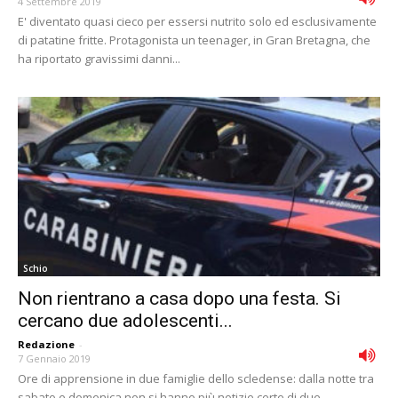
4 Settembre 2019
E' diventato quasi cieco per essersi nutrito solo ed esclusivamente
di patatine fritte. Protagonista un teenager, in Gran Bretagna, che
ha riportato gravissimi danni...
Schio
Non rientrano a casa dopo una festa. Si
cercano due adolescenti...
Redazione
-
7 Gennaio 2019
Ore di apprensione in due famiglie dello scledense: dalla notte tra
sabato e domenica non si hanno più notizie certe di due