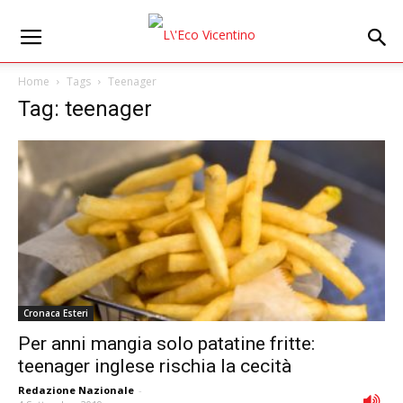
Home
Tags
Teenager
Tag: teenager
Cronaca Esteri
Per anni mangia solo patatine fritte:
teenager inglese rischia la cecità
Redazione Nazionale
-