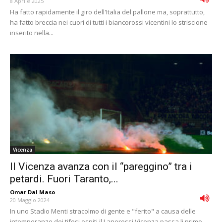
8 Aprile 2025
Ha fatto rapidamente il giro dell'Italia del pallone ma, soprattutto,
ha fatto breccia nei cuori di tutti i biancorossi vicentini lo striscione
inserito nella...
Vicenza
Il Vicenza avanza con il “pareggino” tra i
petardi. Fuori Taranto,...
Omar Dal Maso
-
20 Maggio 2024
In uno Stadio Menti stracolmo di gente e "ferito" a causa delle
intemperanze dei tifosi ospiti il Lanerossi Vicenza passa li primo