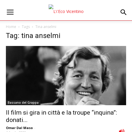
Home
Tags
Tina anselmi
Tag: tina anselmi
Bassano del Grappa
Il film si gira in città e la troupe “inquina”:
donati...
Omar Dal Maso
-