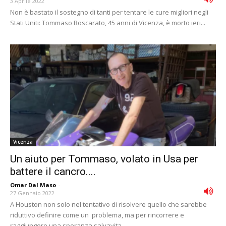
3 Aprile 2022
Non è bastato il sostegno di tanti per tentare le cure migliori negli
Stati Uniti: Tommaso Boscarato, 45 anni di Vicenza, è morto ieri...
Vicenza
Un aiuto per Tommaso, volato in Usa per
battere il cancro....
Omar Dal Maso
-
27 Gennaio 2022
A Houston non solo nel tentativo di risolvere quello che sarebbe
riduttivo definire come un problema, ma per rincorrere e
raggiungere una speranza salvavita....