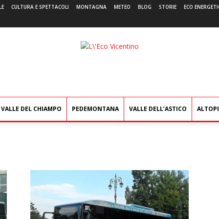
LE
CULTURA E SPETTACOLI
MONTAGNA
METEO
BLOG
STORIE
ECO ENERGETI
L'Eco
Vicentino
VALLE DEL CHIAMPO
PEDEMONTANA
VALLE DELL’ASTICO
ALTOP