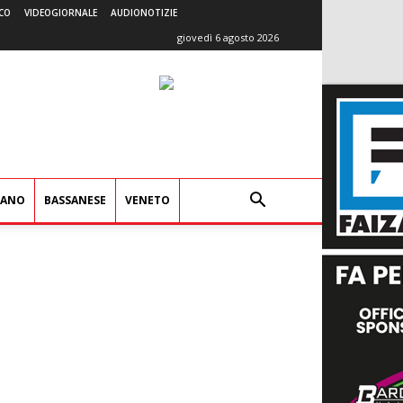
CO
VIDEOGIORNALE
AUDIONOTIZIE
giovedì 6 agosto 2026
IANO
BASSANESE
VENETO