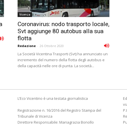
Vicenza
a
Coronavirus: nodo trasporto locale,
Svt aggiunge 80 autobus alla sua
flotta
Redazione
-
26 Ottobre 2020
La Società Vicentina Trasporti (Svt) ha annunciato un
incremento del numero della flotta degli autobus e
della capacità nelle ore di punta. La società...
L’Eco Vicentino è una testata giornalistica
Ed
vi
Registrazione n. 16/2016 del Registro Stampa del
P.
Tribunale di Vicenza
R
Direttore Responsabile: Mariagrazia Bonollo
Pu