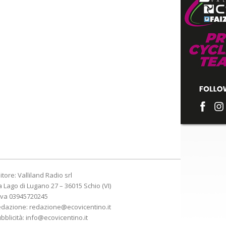
itore: Valliland Radio srl
a Lago di Lugano 27 – 36015 Schio (VI)
Iva 03945720245
edazione:
redazione@ecovicentino.it
bblicità:
info@ecovicentino.it