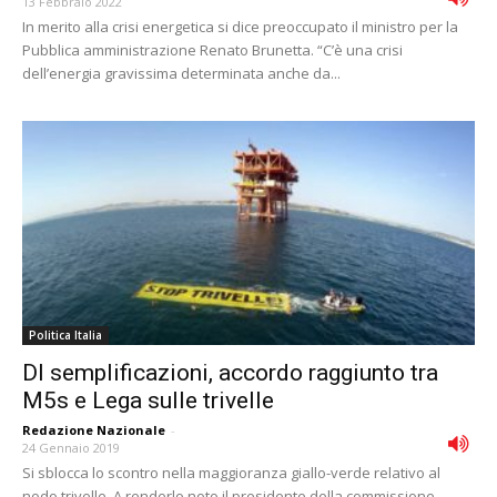
13 Febbraio 2022
In merito alla crisi energetica si dice preoccupato il ministro per la
Pubblica amministrazione Renato Brunetta. “C’è una crisi
dell’energia gravissima determinata anche da...
Politica Italia
Dl semplificazioni, accordo raggiunto tra
M5s e Lega sulle trivelle
Redazione Nazionale
-
24 Gennaio 2019
Si sblocca lo scontro nella maggioranza giallo-verde relativo al
nodo trivelle. A renderlo noto il presidente della commissione