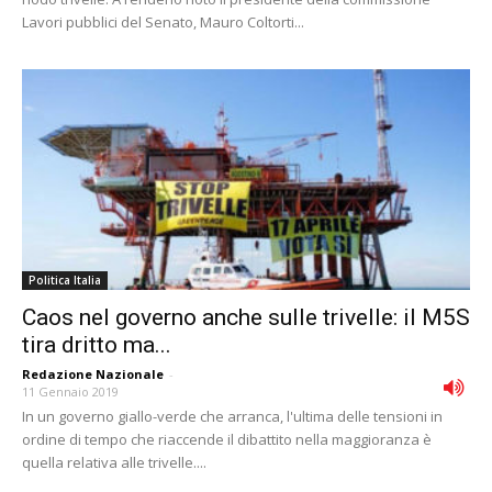
Lavori pubblici del Senato, Mauro Coltorti...
Politica Italia
Caos nel governo anche sulle trivelle: il M5S
tira dritto ma...
Redazione Nazionale
-
11 Gennaio 2019
In un governo giallo-verde che arranca, l'ultima delle tensioni in
ordine di tempo che riaccende il dibattito nella maggioranza è
quella relativa alle trivelle....