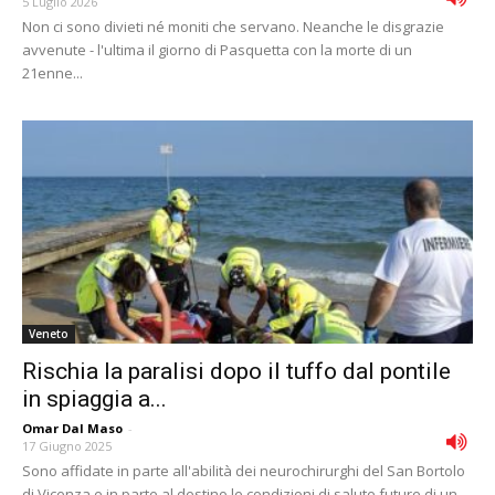
5 Luglio 2026
Non ci sono divieti né moniti che servano. Neanche le disgrazie
avvenute - l'ultima il giorno di Pasquetta con la morte di un
21enne...
Veneto
Rischia la paralisi dopo il tuffo dal pontile
in spiaggia a...
Omar Dal Maso
-
17 Giugno 2025
Sono affidate in parte all'abilità dei neurochirurghi del San Bortolo
di Vicenza e in parte al destino le condizioni di salute future di un...