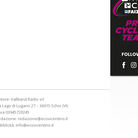
itore: Valliland Radio srl
a Lago di Lugano 27 – 36015 Schio (VI)
Iva 03945720245
edazione:
redazione@ecovicentino.it
bblicità:
info@ecovicentino.it