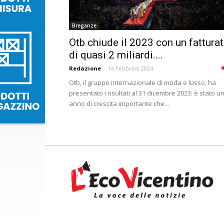
Breganze
Otb chiude il 2023 con un fattura
di quasi 2 miliardi....
Redazione
-
16 Febbraio 2024
Otb, il gruppo internazionale di moda e lusso, ha
presentato i risultati al 31 dicembre 2023: è stato u
anno di crescita importante che...