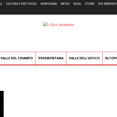
LE
CULTURA E SPETTACOLI
MONTAGNA
METEO
BLOG
STORIE
ECO ENERGETI
L'Eco
Vicentino
VALLE DEL CHIAMPO
PEDEMONTANA
VALLE DELL’ASTICO
ALTOP