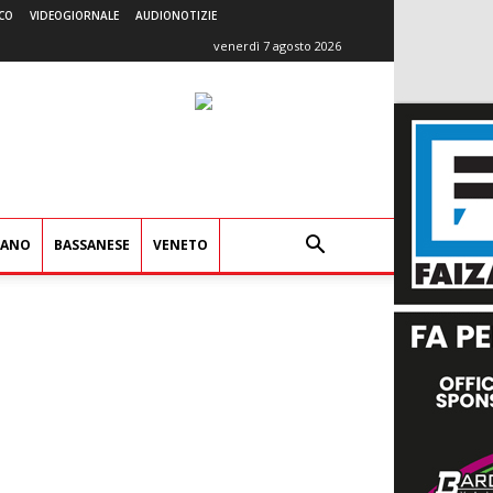
CO
VIDEOGIORNALE
AUDIONOTIZIE
venerdì 7 agosto 2026
IANO
BASSANESE
VENETO