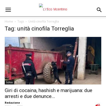
Home
Tags
Unità cinofila Torreglia
Tag: unità cinofila Torreglia
Schio
Giri di cocaina, hashish e marijuana: due
arresti e due denunce...
Redazione
-