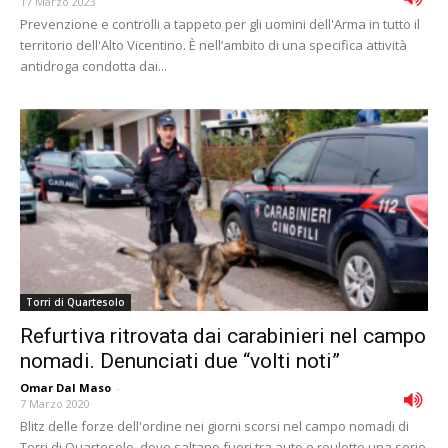
17 Marzo 2023
Prevenzione e controlli a tappeto per gli uomini dell'Arma in tutto il
territorio dell'Alto Vicentino. È nell’ambito di una specifica attività
antidroga condotta dai...
Torri di Quartesolo
Refurtiva ritrovata dai carabinieri nel campo
nomadi. Denunciati due “volti noti”
Omar Dal Maso
-
7 Marzo 2020
Blitz delle forze dell'ordine nei giorni scorsi nel campo nomadi di
Torri di Quartesolo, dove saltano fuori tra auto e roulotte una serie