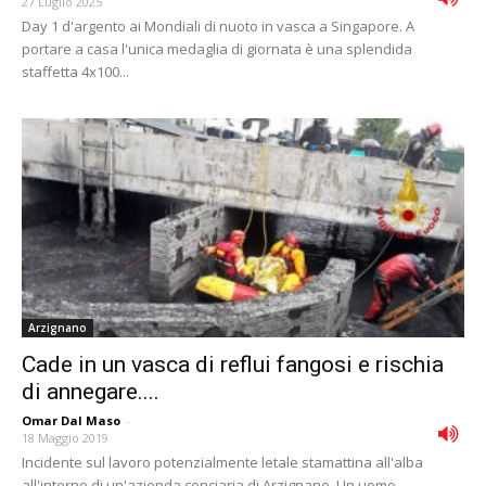
27 Luglio 2025
Day 1 d'argento ai Mondiali di nuoto in vasca a Singapore. A
portare a casa l'unica medaglia di giornata è una splendida
staffetta 4x100...
Arzignano
Cade in un vasca di reflui fangosi e rischia
di annegare....
Omar Dal Maso
-
18 Maggio 2019
Incidente sul lavoro potenzialmente letale stamattina all'alba
all'interno di un'azienda conciaria di Arzignano. Un uomo -