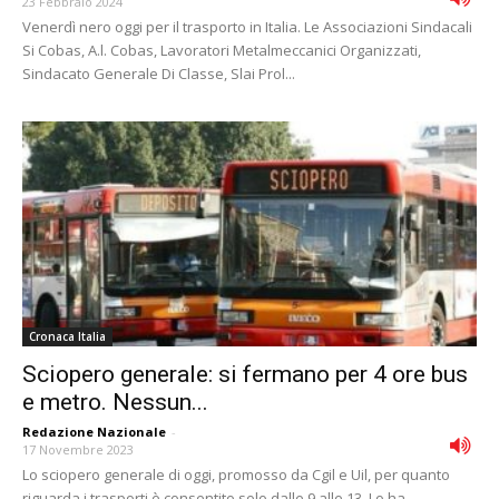
23 Febbraio 2024
Venerdì nero oggi per il trasporto in Italia. Le Associazioni Sindacali
Si Cobas, A.l. Cobas, Lavoratori Metalmeccanici Organizzati,
Sindacato Generale Di Classe, Slai Prol...
Cronaca Italia
Sciopero generale: si fermano per 4 ore bus
e metro. Nessun...
Redazione Nazionale
-
17 Novembre 2023
Lo sciopero generale di oggi, promosso da Cgil e Uil, per quanto
riguarda i trasporti è consentito solo dalle 9 alle 13. Lo ha...