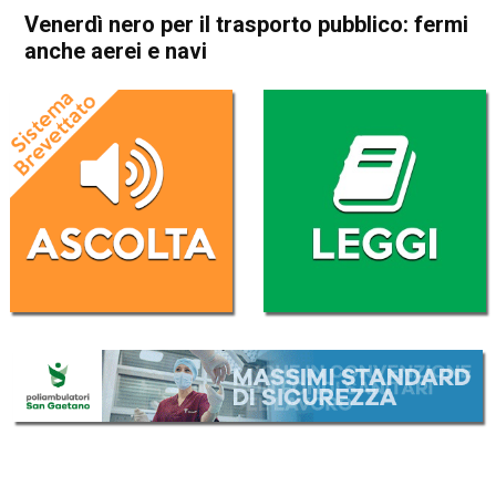
Venerdì nero per il trasporto pubblico: fermi
anche aerei e navi
Home
Cronaca Italia
Cronaca Italia
Venerdì nero per il trasporto
pubblico: fermi anche aerei e
navi
Da
Redazione Nazionale
27 Ottobre 2017
(aggiornato il
27 Ottobre 2017 14:22
)
ASCOLTA L'AUDIO