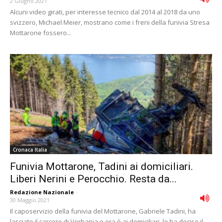
2 Giugno 2021
Alcuni video girati, per interesse tecnico dal 2014 al 2018 da uno
svizzero, Michael Meier, mostrano come i freni della funivia Stresa
Mottarone fossero...
Cronaca Italia
Funivia Mottarone, Tadini ai domiciliari.
Liberi Nerini e Perocchio. Resta da...
Redazione Nazionale
-
30 Maggio 2021
Il caposervizio della funivia del Mottarone, Gabriele Tadini, ha
lasciato il carcere di Verbania e ora è ai domiciliari, lo ha deciso il