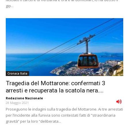
gip...
Cronaca Italia
Tragedia del Mottarone: confermati 3
arresti e recuperata la scatola nera....
Redazione Nazionale
-
28 Maggio 2021
Proseguono le indagini sulla tragedia del Mottarone. Ai tre arrestati
per l’incidente alla funivia sono contestati fatti di “straordinaria
gravità” per la loro “deliberata...