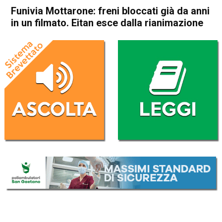
Funivia Mottarone: freni bloccati già da anni
in un filmato. Eitan esce dalla rianimazione
Home
Cronaca Italia
Cronaca Italia
Funivia Mottarone: freni
bloccati già da anni in un
filmato. Eitan esce dalla
rianimazione
Da
Redazione Nazionale
2 Giugno 2021
(aggiornato il
3 Giugno 2021 8:54
)