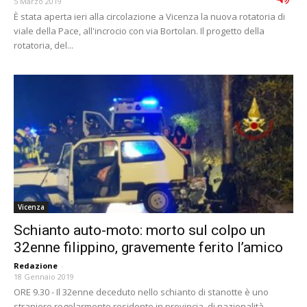
5 Marzo 2019
È stata aperta ieri alla circolazione a Vicenza la nuova rotatoria di
viale della Pace, all'incrocio con via Bortolan. Il progetto della
rotatoria, del...
Vicenza
Schianto auto-moto: morto sul colpo un
32enne filippino, gravemente ferito l’amico
Redazione
-
18 Gennaio 2019
ORE 9.30 - Il 32enne deceduto nello schianto di stanotte è uno
straniero regolarmente residente in provincia, di nazionalità