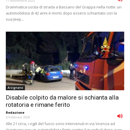
17 Novembre 2025
Drammatica uscita di strada a Bassano del Grappa nella notte: un
automobilista di 42 anni è morto dopo essersi schiantato con la
sua Jeep...
Arzignano
Disabile colpito da malore si schianta alla
rotatoria e rimane ferito
Redazione
-
6 Febbraio 2020
Alle 21 circa, i vigili del fuoco sono intervenuti in via Vicenza ad
Arzignano per un automobilista finito contro il guardrail dopo aver