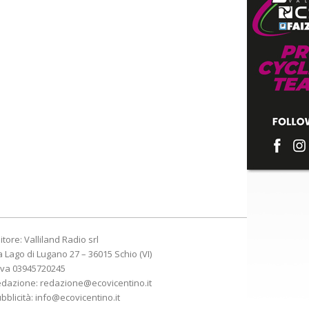
itore: Valliland Radio srl
a Lago di Lugano 27 – 36015 Schio (VI)
Iva 03945720245
edazione:
redazione@ecovicentino.it
bblicità:
info@ecovicentino.it