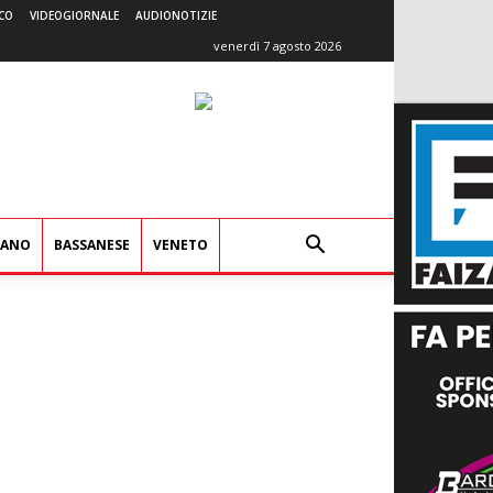
CO
VIDEOGIORNALE
AUDIONOTIZIE
venerdì 7 agosto 2026
IANO
BASSANESE
VENETO