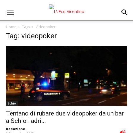
Home
Tags
Videopoker
Tag: videopoker
Schio
Tentano di rubare due videopoker da un bar
a Schio: ladri...
Redazione
-