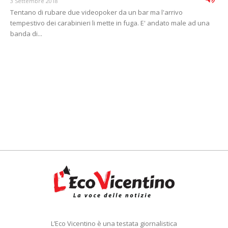
3 Settembre 2018
Tentano di rubare due videopoker da un bar ma l'arrivo
tempestivo dei carabinieri li mette in fuga. E' andato male ad una
banda di...
L’Eco Vicentino è una testata giornalistica