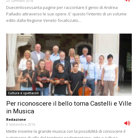
23 Gennaio 2018
Duecentosessanta pagine per raccontare il genio di Andrea
Palladio attraverso le sue opere. E' questo l'intento di un volume
edito dalla Regione Veneto focalizzato...
Cultura e spettacoli
Per riconoscere il bello torna Castelli e Ville
in Musica
Redazione
-
8 Settembre 2016
Mette insieme la grande musica con la possibilità di conoscere il
patrimonio di ville del territorio pedemontano: arte e cultura