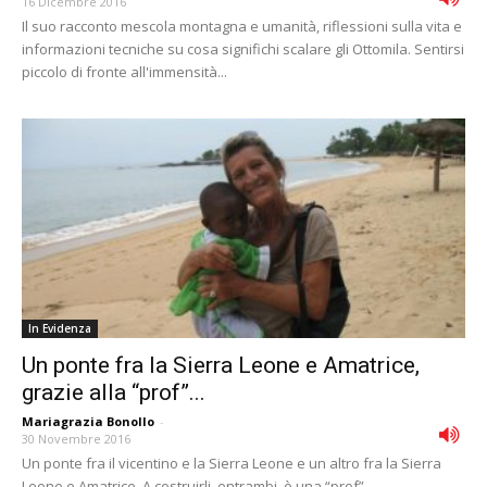
16 Dicembre 2016
Il suo racconto mescola montagna e umanità, riflessioni sulla vita e
informazioni tecniche su cosa significhi scalare gli Ottomila. Sentirsi
piccolo di fronte all'immensità...
In Evidenza
Un ponte fra la Sierra Leone e Amatrice,
grazie alla “prof”...
Mariagrazia Bonollo
-
30 Novembre 2016
Un ponte fra il vicentino e la Sierra Leone e un altro fra la Sierra
Leone e Amatrice. A costruirli, entrambi, è una “prof”...