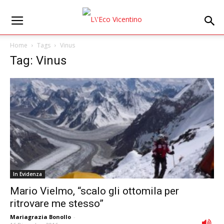
Home
Tags
Vinus
Tag: Vinus
In Evidenza
Mario Vielmo, “scalo gli ottomila per
ritrovare me stesso”
Mariagrazia Bonollo
-