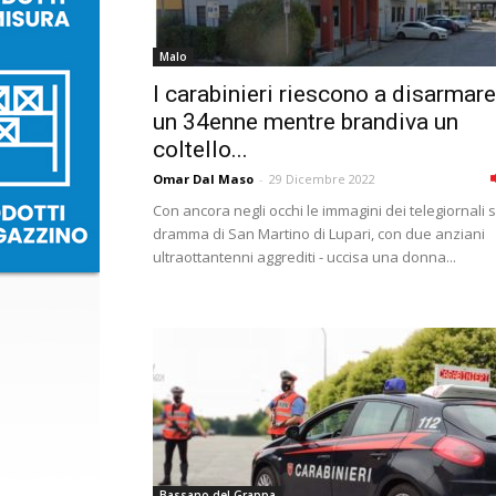
Malo
I carabinieri riescono a disarmare
un 34enne mentre brandiva un
coltello...
Omar Dal Maso
-
29 Dicembre 2022
Con ancora negli occhi le immagini dei telegiornali s
dramma di San Martino di Lupari, con due anziani
ultraottantenni aggrediti - uccisa una donna...
Bassano del Grappa