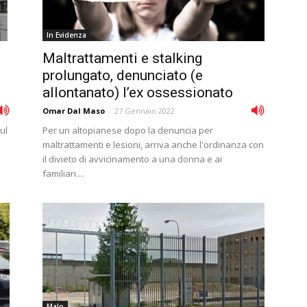
In Evidenza
Maltrattamenti e stalking
prolungato, denunciato (e
allontanato) l’ex ossessionato
Omar Dal Maso
-
27 Gennaio 2022
ul
Per un altopianese dopo la denuncia per
maltrattamenti e lesioni, arriva anche l'ordinanza con
il divieto di avvicinamento a una donna e ai
familiari....
Malo