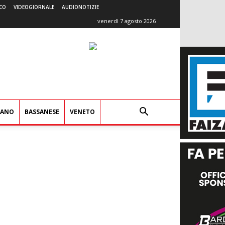
CO
VIDEOGIORNALE
AUDIONOTIZIE
venerdì 7 agosto 2026
IANO
BASSANESE
VENETO