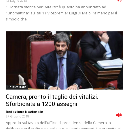
12 Luglio 2018
"Giornata storica per i vitalizi" è quanto ha annunciato ad
"Unomattina" su Rai 1 il vicepremier Luigi Di Maio, "almeno per il
simbolo che...
Politica Italia
Camera, pronto il taglio dei vitalizi.
Sforbiciata a 1200 assegni
Redazione Nazionale
-
27 Giugno 2018
Approda sul tavolo dell'ufficio di presidenza della Camera la
delibera per il taglio dei vitalizi agli ex parlamentari. Un progetto al