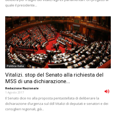
quale il presidente...
Politica Italia
Vitalizi. stop del Senato alla richiesta del
M5S di una dichiarazione...
Redazione Nazionale
-
1 Agosto 2017
Il Senato dice no alla proposta pentastellata di deliberare la
dichiarazione d’urgenza sul ddl Vitalizi di deputati e senatori e dei
consiglieri regionali, già...