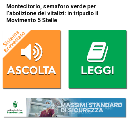
Montecitorio, semaforo verde per
l’abolizione dei vitalizi: in tripudio il
Movimento 5 Stelle
Home
Politica Italia
Politica Italia
Montecitorio, semaforo verde
per l’abolizione dei vitalizi: in
tripudio il Movimento 5 Stelle
Da
Redazione Nazionale
27 Luglio 2017
ASCOLTA L'AUDIO