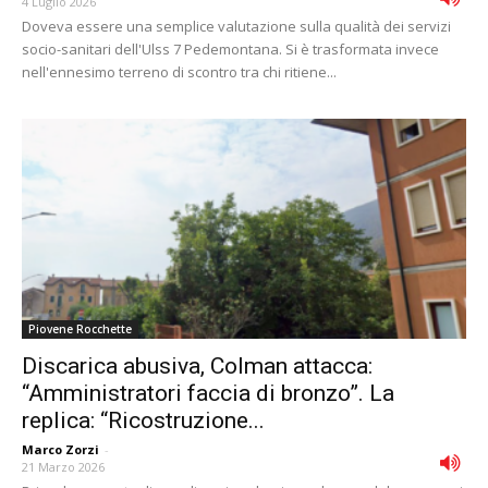
4 Luglio 2026
Doveva essere una semplice valutazione sulla qualità dei servizi
socio-sanitari dell'Ulss 7 Pedemontana. Si è trasformata invece
nell'ennesimo terreno di scontro tra chi ritiene...
Piovene Rocchette
Discarica abusiva, Colman attacca:
“Amministratori faccia di bronzo”. La
replica: “Ricostruzione...
Marco Zorzi
-
21 Marzo 2026