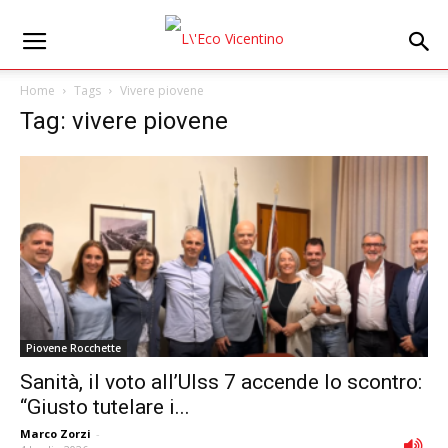
Home
Tags
Vivere piovene
Tag: vivere piovene
Piovene Rocchette
Sanità, il voto all’Ulss 7 accende lo scontro:
“Giusto tutelare i...
Marco Zorzi
-