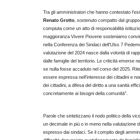
Tra gli amministratori che hanno contestato l’esit
Renato Grotto
, sostenuto compatto dal grupp
compiuta come un atto di responsabilità istituzi
maggioranza Vivere Piovene sosteniamo convin
nella Conferenza dei Sindaci dell’Ulss 7 Pedemon
valutazione del 2024 nasce dalla volontà di rapp
dalle famiglie del territorio. Le criticità emers
se nulla fosse accaduto nel corso del 2025. Rite
essere espressa nell’interesse dei cittadini e n
dei cittadini, a difesa del diritto a una sanità ef
concretamente ai bisogni della comunità”.
Parole che sintetizzano il nodo politico della vi
un decimale in più o in meno nella valutazione de
espresso dai sindaci. Se il compito degli amminis