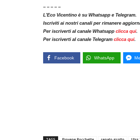
– – – – –
L’Eco Vicentino è su Whatsapp e Telegram.
Iscriviti ai nostri canali per rimanere aggior
Per iscriverti al canale Whatsapp
clicca qui
.
Per iscriverti al canale Telegram
clicca qui
.
Facebook
WhatsApp
Me
TAGS
Piovene Rocchette
renato grotto
Ulss