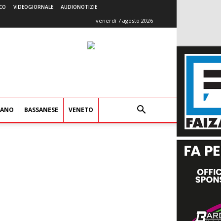
CO
VIDEOGIORNALE
AUDIONOTIZIE
venerdì 7 agosto 2026
IANO
BASSANESE
VENETO