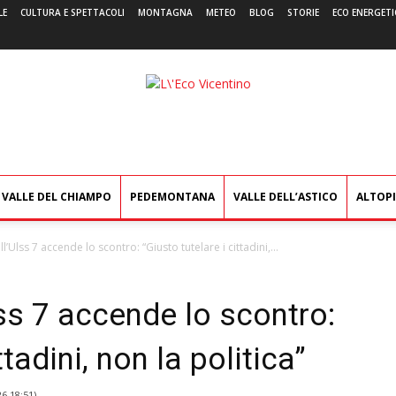
LE
CULTURA E SPETTACOLI
MONTAGNA
METEO
BLOG
STORIE
ECO ENERGETI
L'Eco
Vicentino
VALLE DEL CHIAMPO
PEDEMONTANA
VALLE DELL’ASTICO
ALTOP
all’Ulss 7 accende lo scontro: “Giusto tutelare i cittadini,...
Ulss 7 accende lo scontro:
ttadini, non la politica”
26 18:51
)