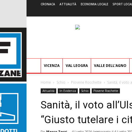
CRONACA
ATTUALITÀ
ECONOMIA LOCALE
SPORT LOCA
VICENZA
VAL LEOGRA
VALLE DELL’AGNO
Home
Schio
Piovene Rocchette
Sanità, il voto 
Attualità
In Evidenza
Schio
Piovene Rocchette
Sanità, il voto all’
“Giusto tutelare i ci
Da
Marco Zorzi
-
4 Luglio 2026
(aggiornato il
4 Luglio 20