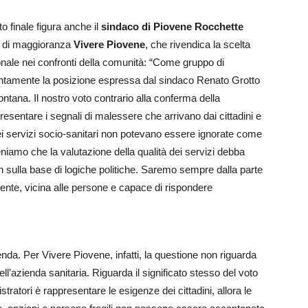
o finale figura anche il
sindaco di Piovene Rocchette
o di maggioranza
Vivere Piovene
, che rivendica la scelta
onale nei confronti della comunità: “Come gruppo di
tamente la posizione espressa dal sindaco Renato Grotto
tana. Il nostro voto contrario alla conferma della
resentare i segnali di malessere che arrivano dai cittadini e
e nei servizi socio-sanitari non potevano essere ignorate come
niamo che la valutazione della qualità dei servizi debba
on sulla base di logiche politiche. Saremo sempre dalla parte
ficiente, vicina alle persone e capace di rispondere
cenda. Per Vivere Piovene, infatti, la questione non riguarda
ll’azienda sanitaria. Riguarda il significato stesso del voto
tratori è rappresentare le esigenze dei cittadini, allora le