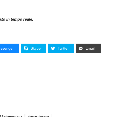
nato in tempo reale.
ssenger
Skype
Twitter
Email
 7 Pedemontana
vivere piovene