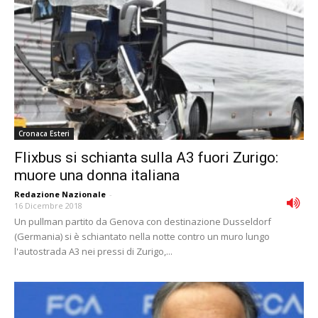
Cronaca Esteri
Flixbus si schianta sulla A3 fuori Zurigo:
muore una donna italiana
Redazione Nazionale
-
16 Dicembre 2018
Un pullman partito da Genova con destinazione Dusseldorf
(Germania) si è schiantato nella notte contro un muro lungo
l'autostrada A3 nei pressi di Zurigo,...