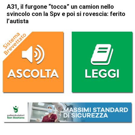
A31, il furgone “tocca” un camion nello
svincolo con la Spv e poi si rovescia: ferito
l’autista
Home
Thiene
Cronaca
In Evidenza
Thiene
A31, il furgone “tocca” un
camion nello svincolo con la
Spv e poi si rovescia: ferito
l’autista
Da
Redazione
7 Ottobre 2024
(aggiornato il
8 Ottobre 2024 10:19
)