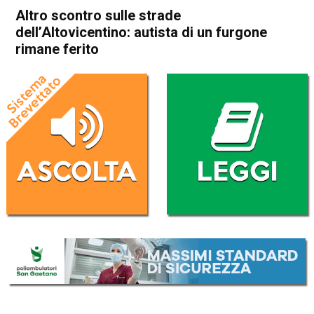
Altro scontro sulle strade
dell’Altovicentino: autista di un furgone
rimane ferito
Home
Thiene
Cronaca
In Evidenza
Thiene
Altro scontro sulle strade
dell’Altovicentino: autista di
un furgone rimane ferito
Da
Omar Dal Maso
23 Maggio 2023
(aggiornato il
23 Maggio 2023 19:02
)
ASCOLTA L'AUDIO