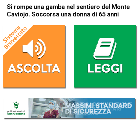
Si rompe una gamba nel sentiero del Monte
Caviojo. Soccorsa una donna di 65 anni
Home
Thiene
Arsiero
Thiene
Arsiero
Cronaca
In Evidenza
Schio
Torrebelvicino
Si rompe una gamba nel
sentiero del Monte Caviojo.
Soccorsa una donna di 65
anni
Da
Omar Dal Maso
11 Giugno 2019
(aggiornato il
11 Giugno 2019 12:50
)