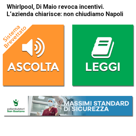
Whirlpool, Di Maio revoca incentivi.
L’azienda chiarisce: non chiudiamo Napoli
Home
Economia Italia
Economia Italia
Whirlpool, Di Maio revoca
incentivi. L’azienda chiarisce:
non chiudiamo Napoli
Da
Redazione Nazionale
11 Giugno 2019
(aggiornato il
11 Giugno 2019 18:43
)
ASCOLTA L'AUDIO