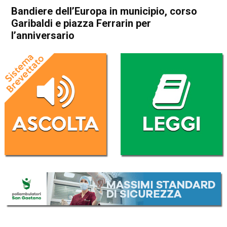
Bandiere dell’Europa in municipio, corso
Garibaldi e piazza Ferrarin per
l’anniversario
Home
Thiene
Attualità
Eco dei Comuni
In Evidenza
Publiredazionale
Thiene
Bandiere dell’Europa in
municipio, corso Garibaldi e
piazza Ferrarin per
l’anniversario
Da
Redazione
10 Maggio 2023
(aggiornato il
10 Maggio 2023 19:40
)