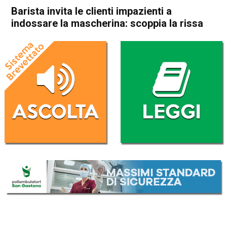
Barista invita le clienti impazienti a
indossare la mascherina: scoppia la rissa
Home
Thiene
Breganze
Thiene
Breganze
Cronaca
In Evidenza
Barista invita le clienti
impazienti a indossare la
mascherina: scoppia la rissa
Da
Omar Dal Maso
17 Luglio 2020
(aggiornato il
17 Luglio 2020 18:10
)
ASCOLTA L'AUDIO