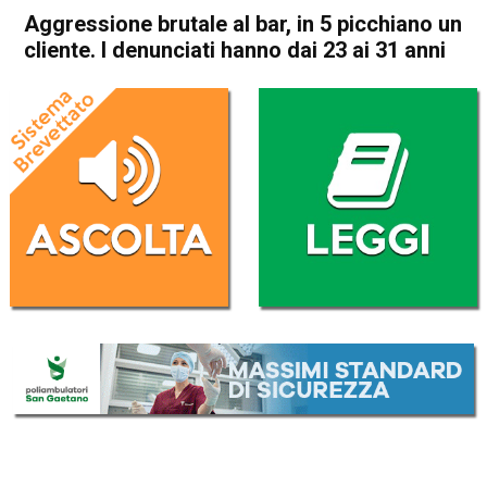
Aggressione brutale al bar, in 5 picchiano un
cliente. I denunciati hanno dai 23 ai 31 anni
Home
Vicenza
Cronaca
In Evidenza
Vicenza
Aggressione brutale al bar, in
5 picchiano un cliente. I
denunciati hanno dai 23 ai 31
anni
Da
Omar Dal Maso
19 Giugno 2023
(aggiornato il
19 Giugno 2023 15:04
)