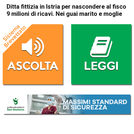
Ditta fittizia in Istria per nascondere al fisco
9 milioni di ricavi. Nei guai marito e moglie
Home
Thiene
Breganze
Thiene
Breganze
Cronaca
In Evidenza
Ditta fittizia in Istria per
nascondere al fisco 9 milioni
di ricavi. Nei guai marito e
moglie
Da
Omar Dal Maso
2 Novembre 2020
(aggiornato il
2 Novembre 2020 18:55
)