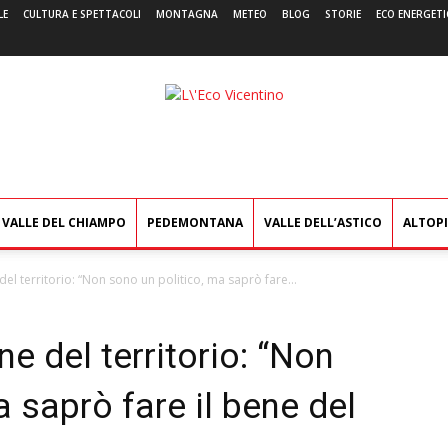
LE
CULTURA E SPETTACOLI
MONTAGNA
METEO
BLOG
STORIE
ECO ENERGETI
L'Eco
Vicentino
VALLE DEL CHIAMPO
PEDEMONTANA
VALLE DELL’ASTICO
ALTOP
l territorio: “Non sono un politico, ma saprò fare...
e del territorio: “Non
 saprò fare il bene del