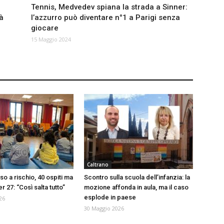
Tennis, Medvedev spiana la strada a Sinner:
à
l’azzurro può diventare n°1 a Parigi senza
giocare
15 Maggio 2024
Caltrano
so a rischio, 40 ospiti ma
Scontro sulla scuola dell’infanzia: la
r 27: “Così salta tutto”
mozione affonda in aula, ma il caso
esplode in paese
26
30 Maggio 2026