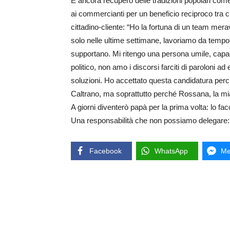
E ancora recupero delle tradizioni popolari come
ai commercianti per un beneficio reciproco tra chi
cittadino-cliente: “Ho la fortuna di un team mer
solo nelle ultime settimane, lavoriamo da tempo 
supportano. Mi ritengo una persona umile, capac
politico, non amo i discorsi farciti di paroloni 
soluzioni. Ho accettato questa candidatura perc
Caltrano, ma soprattutto perché Rossana, la mi
A giorni diventerò papà per la prima volta: lo fac
Una responsabilità che non possiamo delegare: i
Facebook
WhatsApp
Me