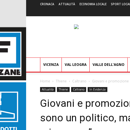
CRONACA
ATTUALITÀ
ECONOMIA LOCALE
SPORT LOCA
VICENZA
VAL LEOGRA
VALLE DELL’AGNO
Home
Thiene
Caltrano
Giovani e promozione de
Attualità
Thiene
Caltrano
In Evidenza
Giovani e promozion
sono un politico, ma