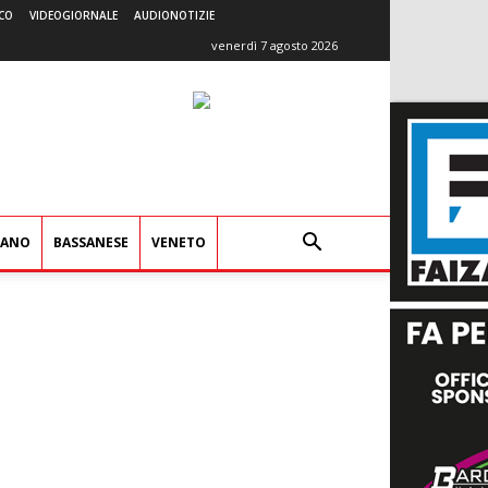
CO
VIDEOGIORNALE
AUDIONOTIZIE
venerdì 7 agosto 2026
IANO
BASSANESE
VENETO