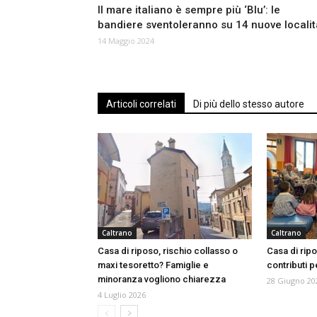
Il mare italiano è sempre più ‘Blu’: le
bandiere sventoleranno su 14 nuove localit
14 Maggio 2024
Articoli correlati
Di più dello stesso autore
Caltrano
Caltrano
Casa di riposo, rischio collasso o
Casa di ripo
maxi tesoretto? Famiglie e
contributi pe
minoranza vogliono chiarezza
28 Giugno 20
4 Luglio 2026