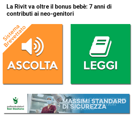
La Rivit va oltre il bonus bebè: 7 anni di
contributi ai neo-genitori
Home
Thiene
Caltrano
Attualità
Thiene
Caltrano
In Evidenza
La Rivit va oltre il bonus
bebè: 7 anni di contributi ai
neo-genitori
Da
Redazione
1 Febbraio 2019
(aggiornato il
1 Febbraio 2019 18:06
)
ASCOLTA L'AUDIO