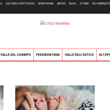
LE
CULTURA E SPETTACOLI
MONTAGNA
METEO
BLOG
STORIE
ECO ENERGETI
L'Eco
Vicentino
VALLE DEL CHIAMPO
PEDEMONTANA
VALLE DELL’ASTICO
ALTOP