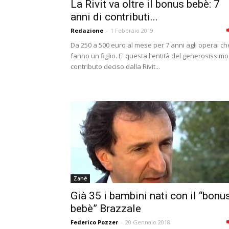
La Rivit va oltre il bonus bebè: 7
anni di contributi...
Redazione
-
1 Febbraio 2019
Da 250 a 500 euro al mese per 7 anni agli operai ch
fanno un figlio. E' questa l'entità del generosissimo
contributo deciso dalla Rivit...
Zanè
Già 35 i bambini nati con il “bonu
bebè” Brazzale
Federico Pozzer
-
20 Gennaio 2018