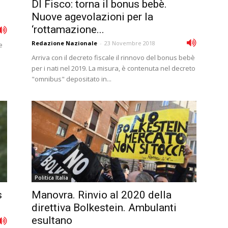
Dl Fisco: torna il bonus bebè.
Nuove agevolazioni per la
‘rottamazione...
Redazione Nazionale
-
23 Novembre 2018
e
Arriva con il decreto fiscale il rinnovo del bonus bebè
per i nati nel 2019. La misura, è contenuta nel decreto
"omnibus" depositato in...
Politica Italia
s
Manovra. Rinvio al 2020 della
direttiva Bolkestein. Ambulanti
esultano