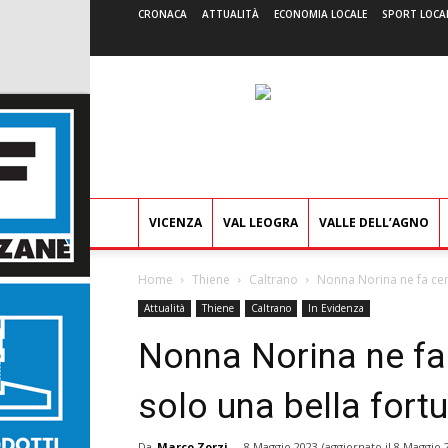
CRONACA
ATTUALITÀ
ECONOMIA LOCALE
SPORT LOCA
VICENZA
VAL LEOGRA
VALLE DELL’AGNO
Home
Thiene
Caltrano
Nonna Norina ne fa cent
Attualità
Thiene
Caltrano
In Evidenza
Nonna Norina ne fa 
solo una bella fortu
Da
Marco Zorzi
-
8 Maggio 2023
(aggiornato il
8 Maggio 