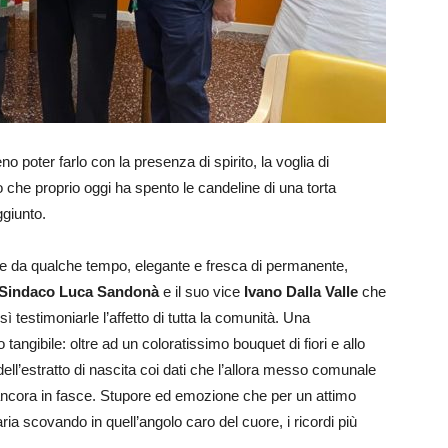
o poter farlo con la presenza di spirito, la voglia di
o che proprio oggi ha spento le candeline di una torta
ggiunto.
te da qualche tempo, elegante e fresca di permanente,
Sindaco Luca Sandonà
e il suo vice
Ivano Dalla Valle
che
estimoniarle l’affetto di tutta la comunità. Una
ngibile: oltre ad un coloratissimo bouquet di fiori e allo
ell’estratto di nascita coi dati che l’allora messo comunale
a ancora in fasce. Stupore ed emozione che per un attimo
ia scovando in quell’angolo caro del cuore, i ricordi più