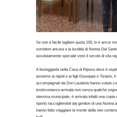
Se non è facile tagliare quota 100, lo è ancor men
sorridere ancora e la lucidità di Norina Dal Sant
assolutamente speciale visto il secolo di vita ra
A festeggiarla nella Casa di Riposo dove è ospi
assieme ai nipoti e ai figli Giuseppe e Tiziano, il
accompagnati da Don Lauderio hanno voluto così t
testimonianza arrivata non senza qualche segno ta
stemma municipale, è arrivata infatti una copia d
riportò raccogliendoli dai genitori di una Norin
hanno fatto viaggiare la mente della neo centenar
belli.