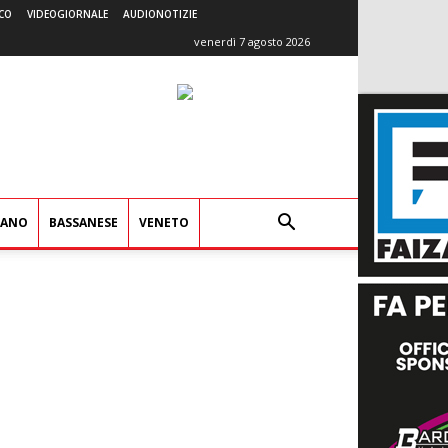
CO
VIDEOGIORNALE
AUDIONOTIZIE
venerdì 7 agosto 2026
IANO
BASSANESE
VENETO