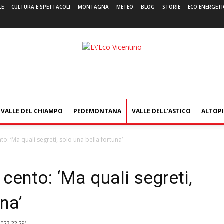
LE
CULTURA E SPETTACOLI
MONTAGNA
METEO
BLOG
STORIE
ECO ENERGETI
L'Eco
Vicentino
VALLE DEL CHIAMPO
PEDEMONTANA
VALLE DELL’ASTICO
ALTOP
o: ‘Ma quali segreti, solo una bella fortuna’
cento: ‘Ma quali segreti,
na’
2023 22:29
)