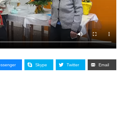
ssenger
Skype
Twitter
Email