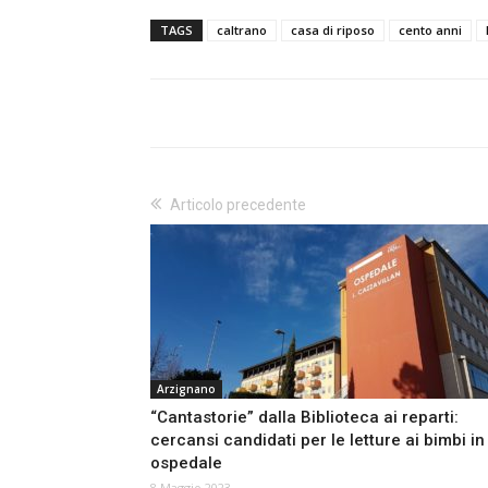
TAGS
caltrano
casa di riposo
cento anni
Articolo precedente
Arzignano
“Cantastorie” dalla Biblioteca ai reparti:
cercansi candidati per le letture ai bimbi in
ospedale
8 Maggio 2023