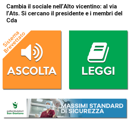
Cambia il sociale nell’Alto vicentino: al via
l’Ats. Si cercano il presidente e i membri del
Cda
Home
Thiene
Attualità
In Evidenza
Thiene
Cambia il sociale nell’Alto
vicentino: al via l’Ats. Si
cercano il presidente e i
membri del Cda
Da
Redazione
27 Marzo 2026
(aggiornato il
27 Marzo 2026 12:34
)