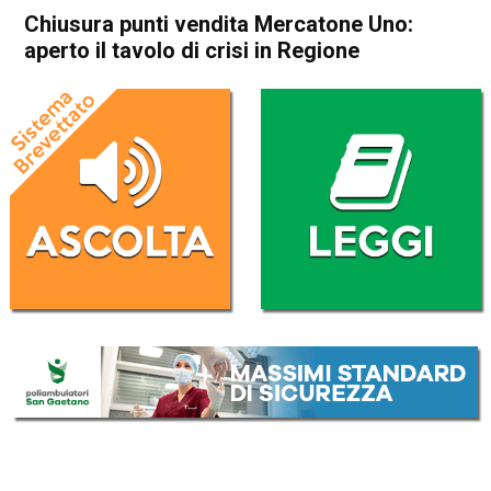
Chiusura punti vendita Mercatone Uno:
aperto il tavolo di crisi in Regione
Home
Thiene
Carrè
Attualità
Thiene
Carrè
In Evidenza
Chiusura punti vendita
Mercatone Uno: aperto il
tavolo di crisi in Regione
Da
Omar Dal Maso
7 Giugno 2019
(aggiornato il
7 Giugno 2019 13:27
)
ASCOLTA L'AUDIO