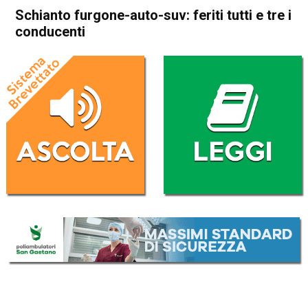
Schianto furgone-auto-suv: feriti tutti e tre i
conducenti
Home
Thiene
Carrè
Thiene
Carrè
Cronaca
In Evidenza
Schianto furgone-auto-suv:
feriti tutti e tre i conducenti
Da
Mariagrazia Bonollo
18 Febbraio 2023
(aggiornato il
19 Febbraio 2023 0:31
)
ASCOLTA L'AUDIO
Lettore
00:00
00:00