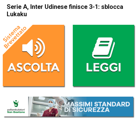
Serie A, Inter Udinese finisce 3-1: sblocca
Lukaku
Home
Sport
Sport
Serie A, Inter Udinese finisce
3-1: sblocca Lukaku
Da
Redazione Nazionale
19 Febbraio 2023
(aggiornato il
19 Febbraio 2023 18:18
)
ASCOLTA L'AUDIO
Lettore
00:00
00:00