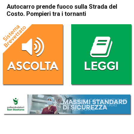
Autocarro prende fuoco sulla Strada del
Costo. Pompieri tra i tornanti
Home
Thiene
Cogollo del Cengio
Thiene
Cogollo del Cengio
Cronaca
In Evidenza
Autocarro prende fuoco sulla
Strada del Costo. Pompieri
tra i tornanti
Da
Omar Dal Maso
4 Marzo 2025
(aggiornato il
4 Marzo 2025 17:01
)
ASCOLTA L'AUDIO