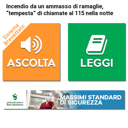
Incendio da un ammasso di ramaglie,
“tempesta” di chiamate al 115 nella notte
Home
Vicenza
Cronaca
In Evidenza
Vicenza
Incendio da un ammasso di
ramaglie, “tempesta” di
chiamate al 115 nella notte
Da
Omar Dal Maso
15 Luglio 2025
(aggiornato il
15 Luglio 2025 15:56
)
ASCOLTA L'AUDIO