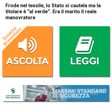
Frode nel tessile, lo Stato si cautela ma la
titolare è “al verde”. Era il marito il reale
manovratore
Home
Thiene
Cogollo del Cengio
Thiene
Cogollo del Cengio
Cronaca
In Evidenza
Frode nel tessile, lo Stato si
cautela ma la titolare è “al
verde”. Era il marito il reale
manovratore
Da
Omar Dal Maso
30 Gennaio 2021
(aggiornato il
30 Gennaio 2021 18:09
)