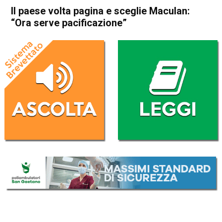
Il paese volta pagina e sceglie Maculan:
“Ora serve pacificazione”
Home
Thiene
Cogollo del Cengio
Thiene
Cogollo del Cengio
Cronaca
In Evidenza
Il paese volta pagina e
sceglie Maculan: “Ora serve
pacificazione”
Da
Marco Zorzi
25 Maggio 2026
(aggiornato il
26 Maggio 2026 12:30
)
ASCOLTA L'AUDIO