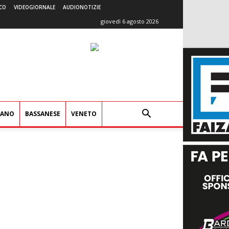
CO
VIDEOGIORNALE
AUDIONOTIZIE
giovedì 6 agosto 2026
IANO
BASSANESE
VENETO