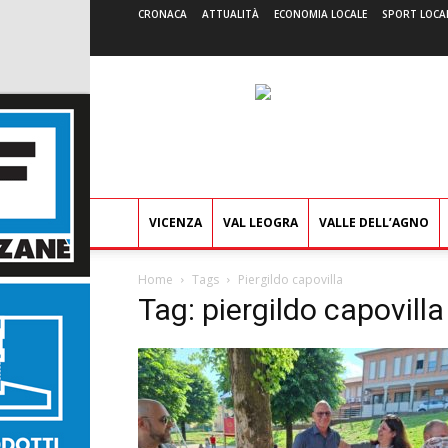
CRONACA
ATTUALITÀ
ECONOMIA LOCALE
SPORT LOCA
VICENZA
VAL LEOGRA
VALLE DELL’AGNO
Home
Tags
Piergildo capovilla
Tag: piergildo capovilla