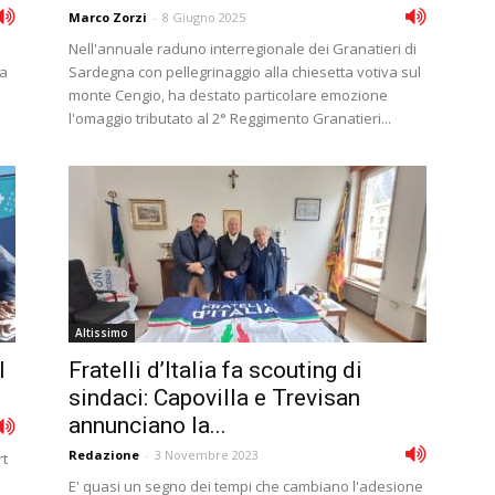
Marco Zorzi
-
8 Giugno 2025
Nell'annuale raduno interregionale dei Granatieri di
ha
Sardegna con pellegrinaggio alla chiesetta votiva sul
monte Cengio, ha destato particolare emozione
l'omaggio tributato al 2° Reggimento Granatieri...
Altissimo
l
Fratelli d’Italia fa scouting di
sindaci: Capovilla e Trevisan
annunciano la...
Redazione
-
3 Novembre 2023
rt
E' quasi un segno dei tempi che cambiano l'adesione