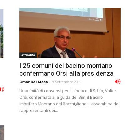
Attualità
I 25 comuni del bacino montano
confermano Orsi alla presidenza
Omar Dal Maso
-
9 Settembre 2019
Unanimità di consensi per il sindaco di Schio, Valter
Orsi, confermato alla guida del Bim, il Bacino
Imbrifero Montano del Bacchiglione. L'assemblea dei
rappresentanti dei...