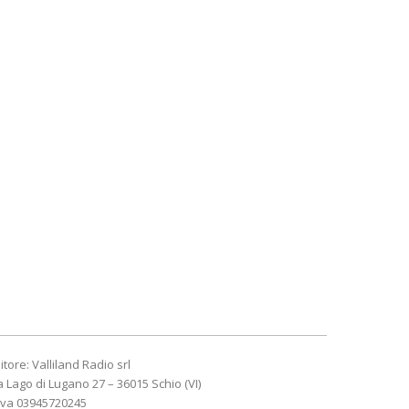
itore: Valliland Radio srl
a Lago di Lugano 27 – 36015 Schio (VI)
Iva 03945720245