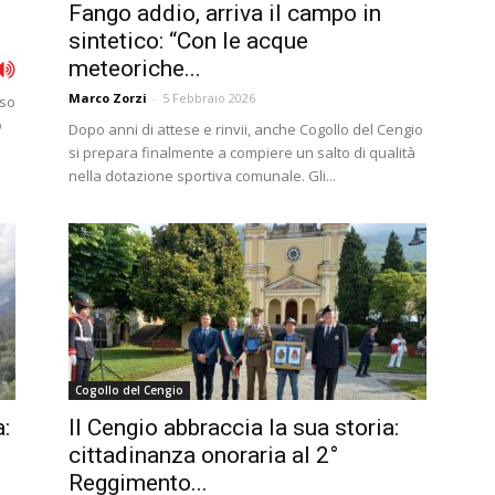
Fango addio, arriva il campo in
sintetico: “Con le acque
meteoriche...
Marco Zorzi
-
5 Febbraio 2026
eso
o
Dopo anni di attese e rinvii, anche Cogollo del Cengio
si prepara finalmente a compiere un salto di qualità
nella dotazione sportiva comunale. Gli...
Cogollo del Cengio
:
Il Cengio abbraccia la sua storia:
cittadinanza onoraria al 2°
Reggimento...