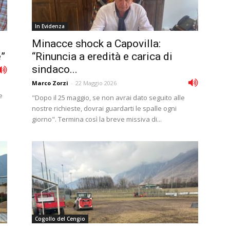
In Evidenza
Minacce shock a Capovilla:
e”
“Rinuncia a eredità e carica di
sindaco...
Marco Zorzi
-
22 Maggio 2026
n
e
"Dopo il 25 maggio, se non avrai dato seguito alle
nostre richieste, dovrai guardarti le spalle ogni
giorno". Termina così la breve missiva di...
Cogollo del Cengio