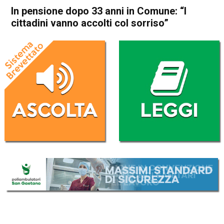
In pensione dopo 33 anni in Comune: “I
cittadini vanno accolti col sorriso”
Home
Thiene
Cogollo del Cengio
Attualità
Thiene
Cogollo del Cengio
In Evidenza
In pensione dopo 33 anni in
Comune: “I cittadini vanno
accolti col sorriso”
Da
Marco Zorzi
10 Dicembre 2024
(aggiornato il
10 Dicembre 2024 13:02
)
ASCOLTA L'AUDIO